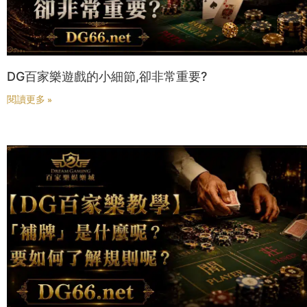
DG百家樂遊戲的小細節,卻非常重要?
閱讀更多 »