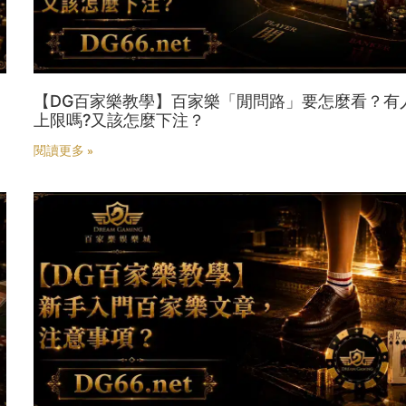
【DG百家樂教學】百家樂「閒問路」要怎麼看？有
上限嗎?又該怎麼下注？
閱讀更多 »