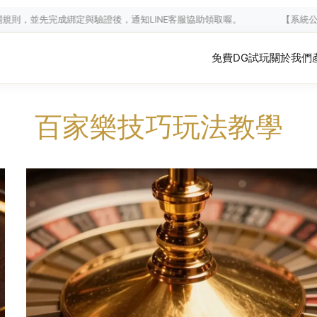
通知LINE客服協助領取喔。
【系統公告】請各會員留意，若是使
免費DG試玩
關於我們
百家樂技巧玩法教學