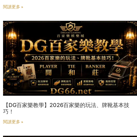
閱讀更多 »
【DG百家樂教學】2026百家樂的玩法、牌靴基本技
巧！
閱讀更多 »