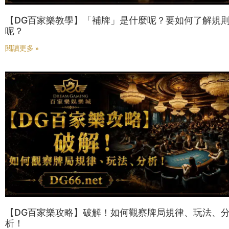
【DG百家樂教學】「補牌」是什麼呢？要如何了解規
呢？
閱讀更多 »
【DG百家樂攻略】破解！如何觀察牌局規律、玩法、
析！