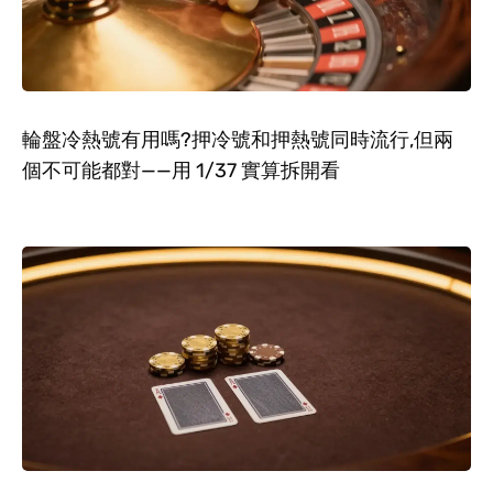
輪盤冷熱號有用嗎?押冷號和押熱號同時流行,但兩
個不可能都對——用 1/37 實算拆開看