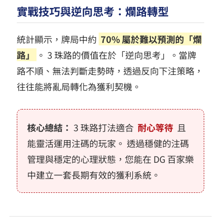
實戰技巧與逆向思考：爛路轉型
統計顯示，牌局中約
70% 屬於難以預測的「爛
路」
。 3 珠路的價值在於「逆向思考」。當牌
路不順、無法判斷走勢時，透過反向下注策略，
往往能將亂局轉化為獲利契機。
核心總結：
3 珠路打法適合
耐心等待
且
能靈活運用注碼的玩家。 透過穩健的注碼
管理與穩定的心理狀態，您能在 DG 百家樂
中建立一套長期有效的獲利系統。