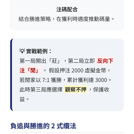
注碼配合
結合勝進策略，在獲利時適度推動碼量。
💡 實戰範例：
第一局開出「莊」，第二局立即
反向下
注「閒」
。 假設押注 2000 虛擬金幣，
若閒家以 7:1 獲勝，累計獲利達 3000。
此時第三局應選擇
觀察不押
，保護收
益。
負追與勝進的 2 式纜法