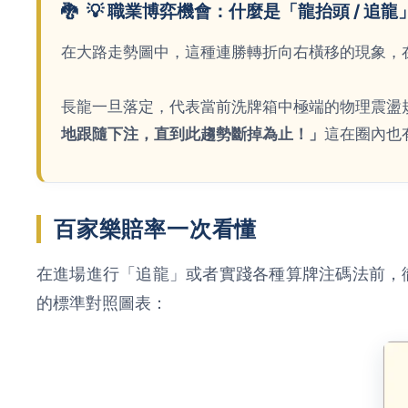
💡 職業博弈機會：什麼是「龍抬頭 / 追龍
在大路走勢圖中，這種連勝轉折向右橫移的現象，
長龍一旦落定，代表當前洗牌箱中極端的物理震盪
地跟隨下注，直到此趨勢斷掉為止！」
這在圈內也
百家樂賠率一次看懂
在進場進行「追龍」或者實踐各種算牌注碼法前，
的標準對照圖表：