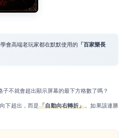
學會高端老玩家都在默默使用的
「百家樂長
格子不就會超出顯示屏幕的最下方格數了嗎？
會向下超出，而是
「自動向右轉折」
。如果該連勝