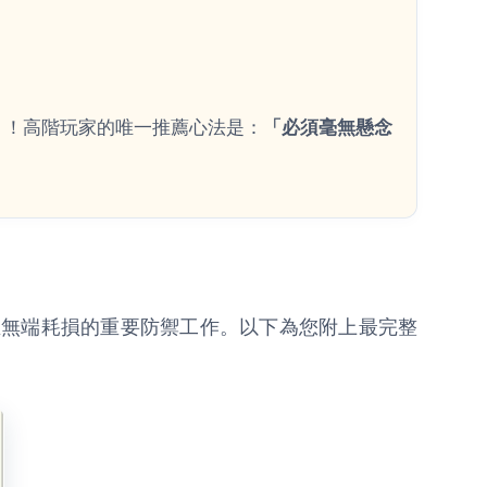
」！高階玩家的唯一推薦心法是：
「必須毫無懸念
生無端耗損的重要防禦工作。以下為您附上最完整