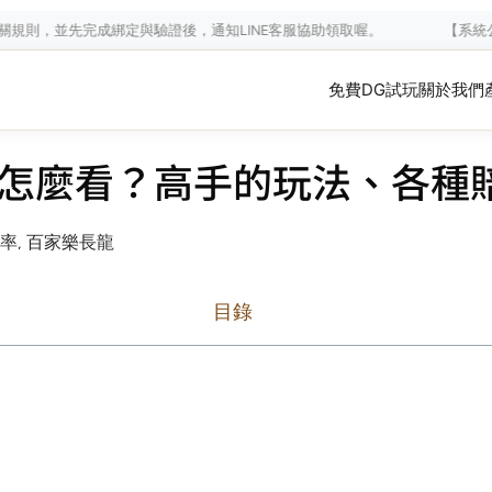
綁定與驗證後，通知LINE客服協助領取喔。
【系統公告】請各會員
免費DG試玩
關於我們
怎麼看？高手的玩法、各種
率
,
百家樂長龍
目錄