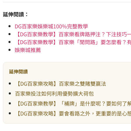
延伸閱讀：
DG百家樂娛樂城100%完整教學
【DG百家樂教學】百家樂看牌路押注？下注技巧
【DG百家樂教學】百家樂「閒問路」要怎麼看？
娛樂城推薦
延伸閱讀
【DG百家樂攻略】百家樂之雙賭雙贏法
百家樂投注如何利用優勢擴大荷包
【DG百家樂教學】「補牌」是什麼呢？要如何了
【DG百家樂攻略】要會看路之外，更重要的是心