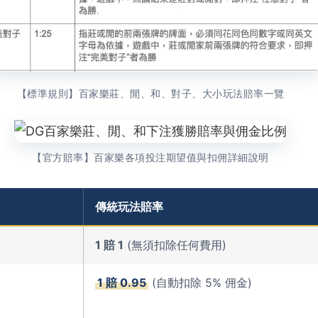
【標準規則】百家樂莊、閒、和、對子、大小玩法賠率一覽
【官方賠率】百家樂各項投注期望值與扣佣詳細說明
傳統玩法賠率
1 賠 1
(無須扣除任何費用)
1 賠 0.95
(自動扣除 5% 佣金)