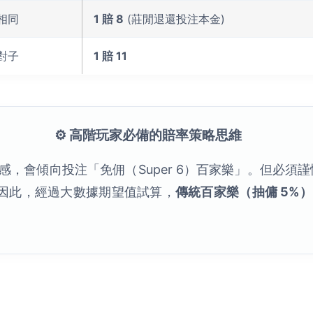
相同
1 賠 8
(莊閒退還投注本金)
對子
1 賠 11
⚙️ 高階玩家必備的賠率策略思維
瑣感，會傾向投注「免佣（Super 6）百家樂」。但必
5。因此，經過大數據期望值試算，
傳統百家樂（抽傭 5%）