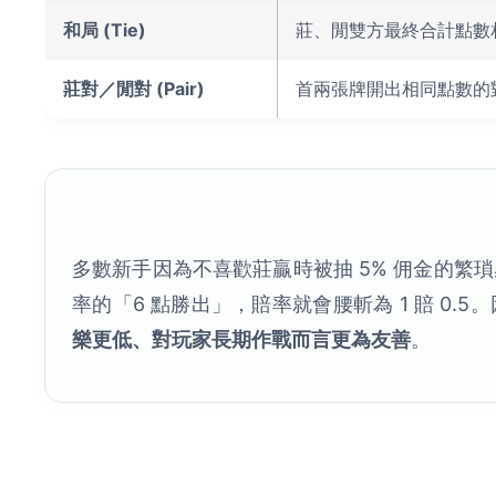
和局 (Tie)
莊、閒雙方最終合計點數
莊對／閒對 (Pair)
首兩張牌開出相同點數的
多數新手因為不喜歡莊贏時被抽 5% 佣金的繁
率的「6 點勝出」，賠率就會腰斬為 1 賠 0.
樂更低、對玩家長期作戰而言更為友善
。