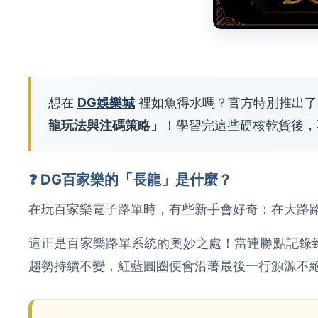
想在
DG娛樂城
裡如魚得水嗎？官方特別推出了
龍玩法與注碼策略」
！學習完這些硬核乾貨後，
❓ DG百家樂的「長龍」是什麼？
在玩百家樂電子路單時，有些新手會好奇：在大路
這正是百家樂路單系統的奧妙之處！當連勝點記錄到
趨勢持續不變，紅藍圓圈便會沿著最後一行源源不