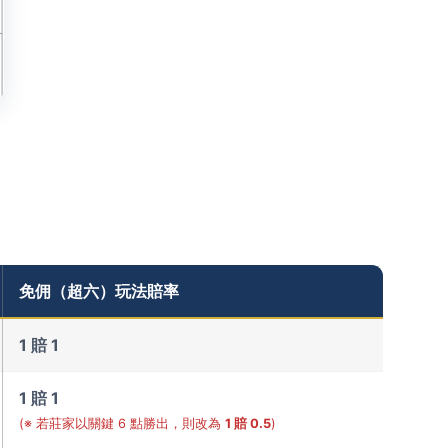
免佣（超六）玩法賠率
1 賠 1
1 賠 1
(※ 若莊家以關鍵 6 點勝出，則改為
1 賠 0.5
)