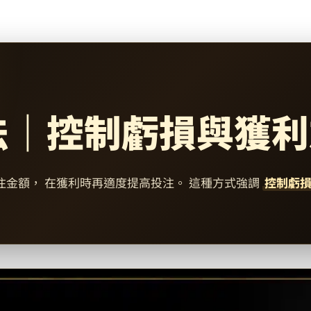
法｜控制虧損與獲利
金額， 在獲利時再適度提高投注。 這種方式強調
控制虧