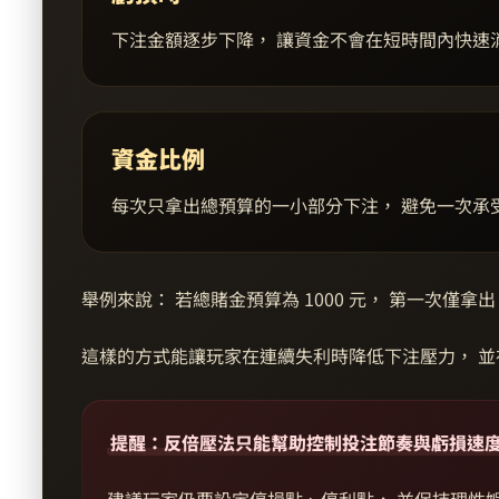
下注金額逐步下降， 讓資金不會在短時間內快速
資金比例
每次只拿出總預算的一小部分下注， 避免一次承
舉例來說： 若總賭金預算為 1000 元， 第一次僅拿出 
這樣的方式能讓玩家在連續失利時降低下注壓力， 
提醒：反倍壓法只能幫助控制投注節奏與虧損速度