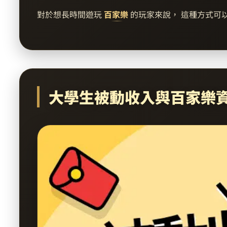
對於想長時間遊玩
百家樂
的玩家來說， 這種方式可
大學生被動收入與百家樂