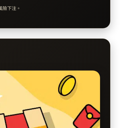
風險下注。