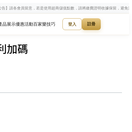
是使用超商儲值點數，請將繳費證明收據保留，避免需驗證時無法通過。
產品展示
優惠活動
百家樂技巧
註冊
登入
利加碼