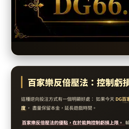
百家樂反倍壓法：控制虧
這種逆向投注方式有一個明顯好處： 如果今天
DG百
度
， 盡量保留本金，延長遊戲時間。
百家樂反倍壓法的優點，在於能夠控制虧損上限。