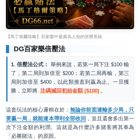
【馬丁格爾策略】百家樂中最廣為人知的倍壓系統
DG百家樂倍壓法
1. 倍壓法公式：
舉例來說，若第一局下注 $100 輸
了，第二局則加倍至 $200；若第二局再輸，第三
局則加倍至 $400，以此類推直到贏為止。一旦獲
勝，立即將
注碼減回初始金額 ($100)
。
這套玩法的核心邏輯在於：
無論你前面連輸多少局，只
要贏一局，就能連本帶利全部收回
，並且還會多出第一
次下注金額的利潤。這就是為什麼許多賭客將其奉為
「必勝賭法」的原因。