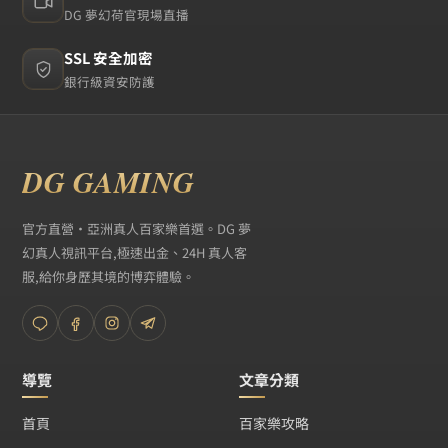
DG 夢幻荷官現場直播
SSL 安全加密
銀行級資安防護
DG GAMING
官方直營・亞洲真人百家樂首選。DG 夢
幻真人視訊平台,極速出金、24H 真人客
服,給你身歷其境的博弈體驗。
導覽
文章分類
首頁
百家樂攻略