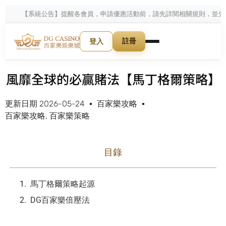
【系統公告】提醒各會員，申請優惠活動前，請先詳閱相關規則，並先完成綁定與
註冊
登入
風靡全球的必贏賭法【馬丁格爾策略】
更新日期
2026-05-24
百家樂攻略
百家樂攻略
,
百家樂策略
目錄
馬丁格爾策略起源
DG百家樂倍壓法