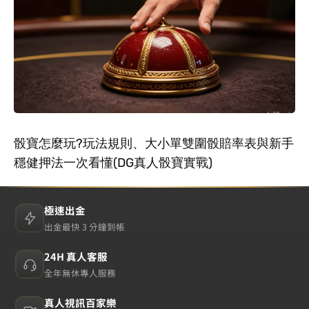
骰寶怎麼玩?玩法規則、大小單雙圍骰賠率表與新手
穩健押法一次看懂(DG真人骰寶實戰)
極速出金
出金最快 3 分鐘到帳
24H 真人客服
全年無休專人服務
真人視訊百家樂