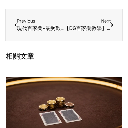
Previous
Next
現代百家樂-最受歡迎的線上百家樂
【DG百家樂教學】補牌規則
相關文章