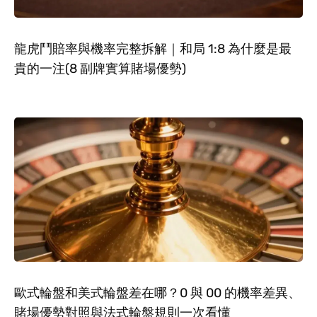
龍虎鬥賠率與機率完整拆解｜和局 1:8 為什麼是最
貴的一注(8 副牌實算賭場優勢)
歐式輪盤和美式輪盤差在哪？0 與 00 的機率差異、
賭場優勢對照與法式輪盤規則一次看懂