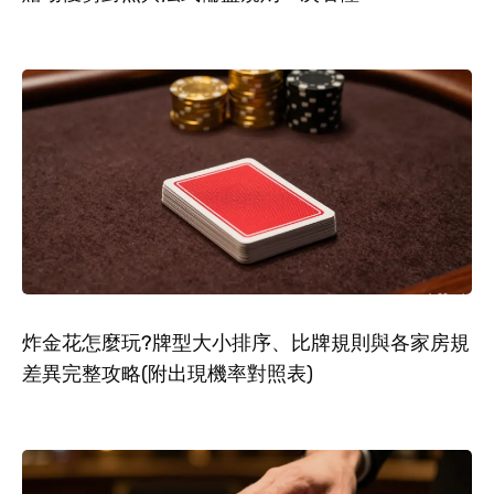
炸金花怎麼玩?牌型大小排序、比牌規則與各家房規
差異完整攻略(附出現機率對照表)