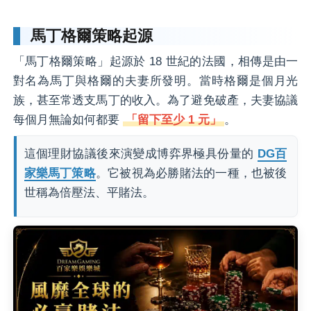
馬丁格爾策略起源
「馬丁格爾策略」起源於 18 世紀的法國，相傳是由一
對名為馬丁與格爾的夫妻所發明。當時格爾是個月光
族，甚至常透支馬丁的收入。為了避免破產，夫妻協議
每個月無論如何都要
「留下至少 1 元」
。
這個理財協議後來演變成博弈界極具份量的
DG百
家樂馬丁策略
。它被視為必勝賭法的一種，也被後
世稱為倍壓法、平賭法。