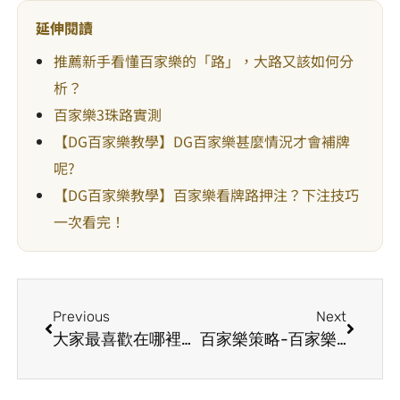
延伸閱讀
推薦新手看懂百家樂的「路」，大路又該如何分
析？
百家樂3珠路實測
【DG百家樂教學】DG百家樂甚麼情況才會補牌
呢?
【DG百家樂教學】百家樂看牌路押注？下注技巧
一次看完！
Previous
Next
大家最喜歡在哪裡的賭場遊戲玩百家樂
百家樂策略-百家樂投注技巧