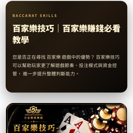
BACCARAT SKILLS
百家樂技巧｜百家樂賺錢必看
教學
您是否正在尋找 百家樂 遊戲中的優勢？ 百家樂技巧
可以幫助玩家更了解遊戲節奏、投注模式與資金控
管， 進一步提升整體判斷能力。