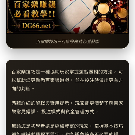
百家樂技巧－百家樂賺錢必看教學
百家樂技巧是一種協助玩家掌握遊戲邏輯的方法， 可
以幫助您更熟悉百家樂遊戲， 並在投注時做出更有方
向的判斷。
憑藉詳細的解釋與實用提示， 玩家能更清楚了解百家
樂常見錯誤、 投注模式與資金管理方式。
無論您是初學者還是經驗豐富的玩家， 掌握基本技巧
都能讓遊戲過程更穩定， 也能避免許多不必要的錯