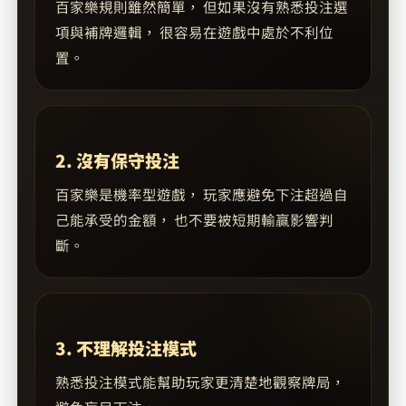
百家樂規則雖然簡單， 但如果沒有熟悉投注選
項與補牌邏輯， 很容易在遊戲中處於不利位
置。
2. 沒有保守投注
百家樂是機率型遊戲， 玩家應避免下注超過自
己能承受的金額， 也不要被短期輸贏影響判
斷。
3. 不理解投注模式
熟悉投注模式能幫助玩家更清楚地觀察牌局，