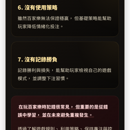
6. 沒有使用策略
雖然百家樂無法保證穩贏， 但基礎策略能幫助
玩家降低情緒化投注。
7. 沒有記錄勝負
記錄勝利與損失， 能幫助玩家檢視自己的遊戲
模式， 並調整下注習慣。
在玩百家樂時犯錯很常見， 但重要的是從錯
誤中學習， 並在未來避免重複發生。
透過了解遊戲規則、 利用策略、 保持專注與控