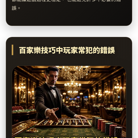
誤。
百家樂技巧中玩家常犯的錯誤