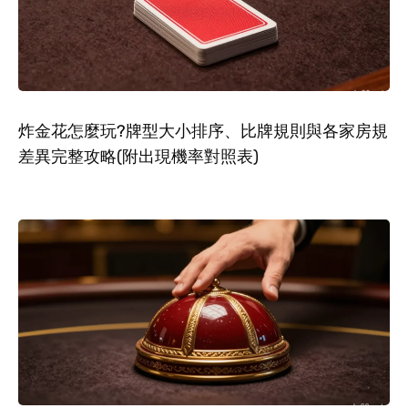
炸金花怎麼玩?牌型大小排序、比牌規則與各家房規
差異完整攻略(附出現機率對照表)