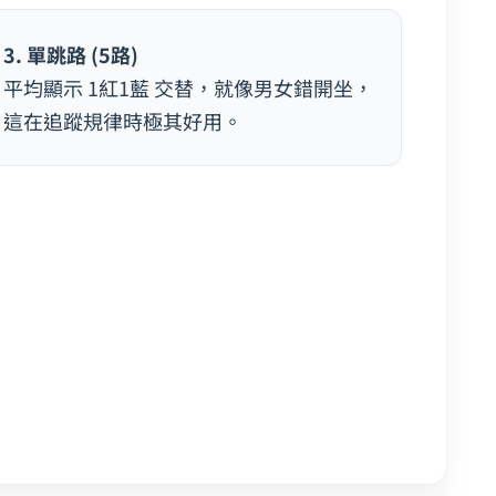
3. 單跳路 (5路)
平均顯示 1紅1藍 交替，就像男女錯開坐，
這在追蹤規律時極其好用。