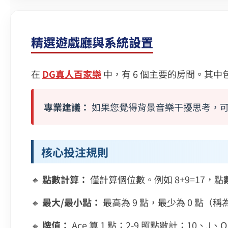
精選遊戲廳與系統設置
在
DG真人百家樂
中，有 6 個主要的房間。其
專業建議：
如果您覺得背景音樂干擾思考，可
核心投注規則
🔸
點數計算：
僅計算個位數。例如 8+9=17，
🔸
最大/最小點：
最高為 9 點，最少為 0 點（稱為 
🔸
牌值：
Ace 算 1 點；2-9 照點數計；10、J、