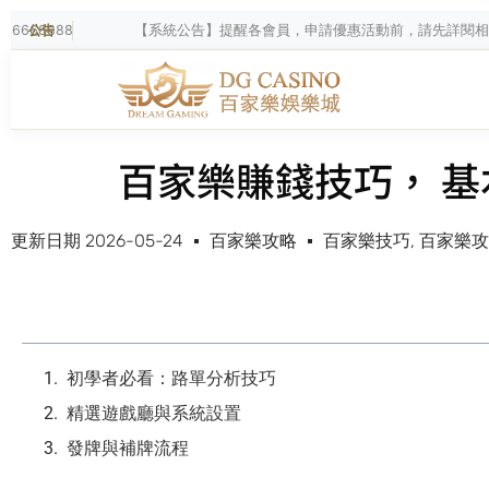
【系統公告】提醒各會員，申請優惠活動前，請先詳閱相關規則，並先完成綁
公告
百家樂賺錢技巧， 基
更新日期
2026-05-24
百家樂攻略
百家樂技巧
,
百家樂攻
初學者必看：路單分析技巧
精選遊戲廳與系統設置
發牌與補牌流程