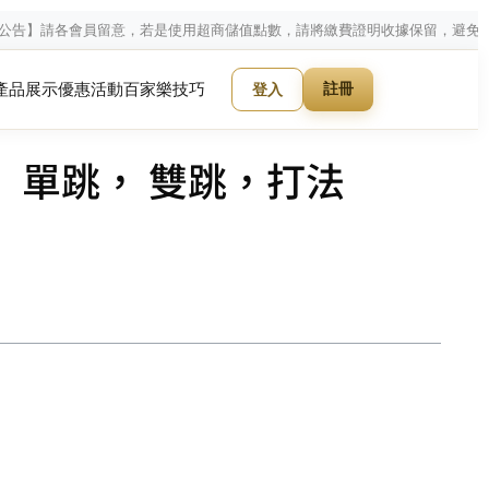
意，若是使用超商儲值點數，請將繳費證明收據保留，避免需驗證時無法通過
產品展示
優惠活動
百家樂技巧
註冊
登入
 單跳， 雙跳，打法