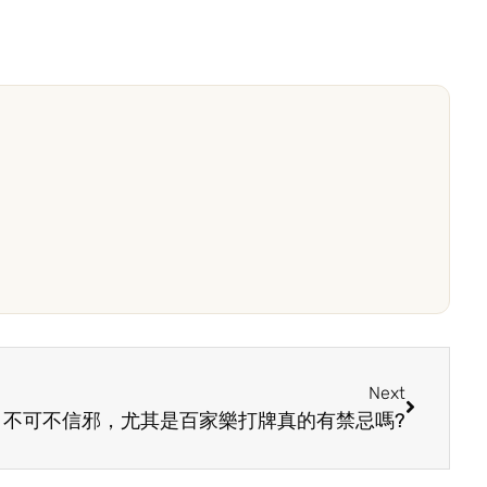
Next
不可不信邪，尤其是百家樂打牌真的有禁忌嗎?