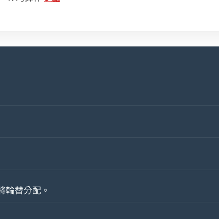
將輪替分配。