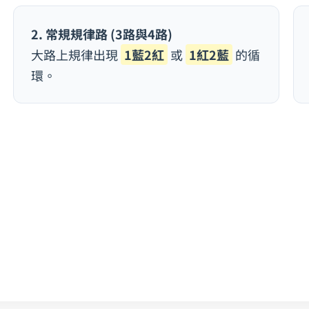
2. 常規規律路 (3路與4路)
大路上規律出現
1藍2紅
或
1紅2藍
的循
環。