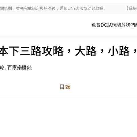
定與驗證後，通知LINE客服協助領取喔。
【系統公告】請各會員留
免費DG試玩
關於我們
本下三路攻略，大路，小路，
略
,
百家樂賺錢
目錄