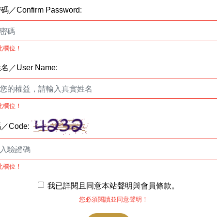
／Confirm Password:
此欄位！
／User Name:
此欄位！
／Code:
此欄位！
我已詳閱且同意本站聲明與會員條款。
您必須閱讀並同意聲明！