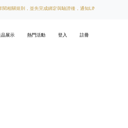
關規則，並先完成綁定與驗證後，通知LINE客服協助領取喔。
產品展示
熱門活動
登入
註冊