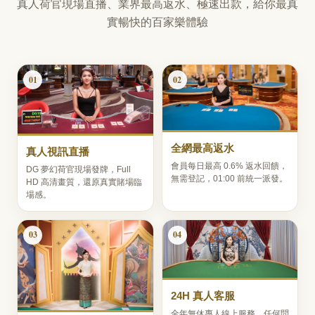
真人荷官現場直播、業界最高返水、極速出款，給你最真
實暢快的百家樂體驗
01
02
全網最高返水
真人視訊直播
會員每日最高 0.6% 返水回饋，
DG 夢幻荷官現場發牌，Full
無需登記，01:00 前統一派發。
HD 高清畫質，還原真實賭場臨
場感。
03
04
24H 真人客服
全年無休專人線上服務，任何問