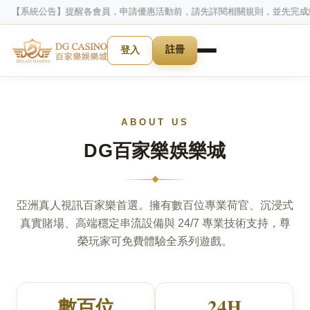
公告】提醒各會員，申請優惠活動前，請先詳閱相關規則，並先完成綁定與驗證
註冊
登入
ABOUT US
DG百家樂娛樂城
◆
亞洲真人視訊百家樂首選。擁有數百位專業荷官、沉浸式
真實賭場、高端穩定串流設備與 24/7 專業技術支持，尊
榮玩家可免費體驗全系列遊戲。
數百位
24H