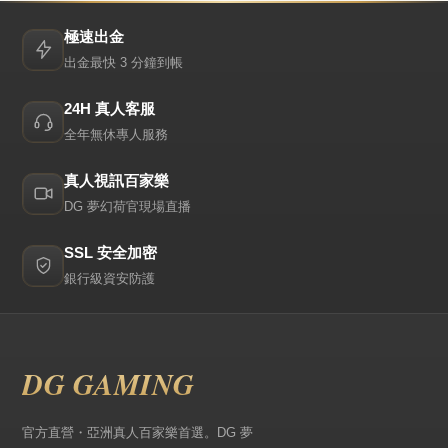
極速出金
出金最快 3 分鐘到帳
24H 真人客服
全年無休專人服務
真人視訊百家樂
DG 夢幻荷官現場直播
SSL 安全加密
銀行級資安防護
DG GAMING
官方直營・亞洲真人百家樂首選。DG 夢