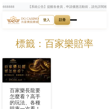
68888
【系統公告】提醒各會員，申請優惠活動前，請先詳閱相關規
註冊
登入
標籤：百家樂賠率
百家樂長龍要
怎麼看？高手
的玩法、各種
賠率一次看！