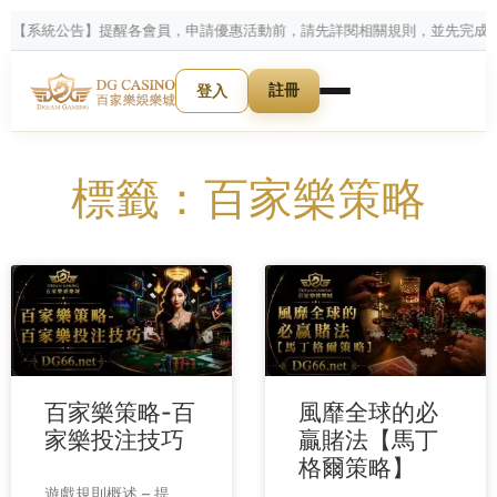
【系統公告】提醒各會員，申請優惠活動前，請先詳閱相關規則，並先完成綁定
註冊
登入
標籤：百家樂策略
百家樂策略-百
風靡全球的必
家樂投注技巧
贏賭法【馬丁
格爾策略】
遊戲規則概述 – 提