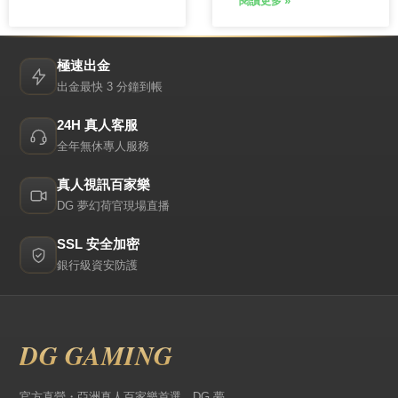
閱讀更多 »
極速出金
出金最快 3 分鐘到帳
24H 真人客服
全年無休專人服務
真人視訊百家樂
DG 夢幻荷官現場直播
SSL 安全加密
銀行級資安防護
DG GAMING
官方直營・亞洲真人百家樂首選。DG 夢