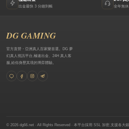
出金最快 3 分鐘到帳
全年無休
DG GAMING
官方直營・亞洲真人百家樂首選。DG 夢
幻真人視訊平台,極速出金、24H 真人客
服,給你身歷其境的博弈體驗。
© 2026 dg66.net · All Rights Reserved · 本平台採用 SSL 加密,支援各大