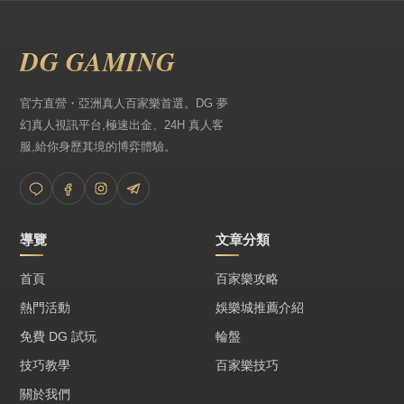
DG GAMING
官方直營・亞洲真人百家樂首選。DG 夢
幻真人視訊平台,極速出金、24H 真人客
服,給你身歷其境的博弈體驗。
導覽
文章分類
首頁
百家樂攻略
熱門活動
娛樂城推薦介紹
免費 DG 試玩
輪盤
技巧教學
百家樂技巧
關於我們