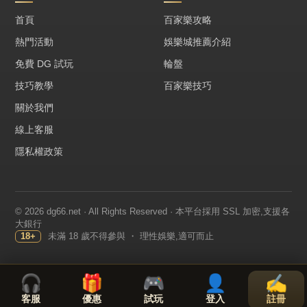
首頁
百家樂攻略
熱門活動
娛樂城推薦介紹
免費 DG 試玩
輪盤
技巧教學
百家樂技巧
關於我們
線上客服
隱私權政策
© 2026 dg66.net · All Rights Reserved · 本平台採用 SSL 加密,支援各
大銀行
18+
未滿 18 歲不得參與 ・ 理性娛樂,適可而止
🎧
🎁
🎮
👤
✍️
客服
優惠
試玩
登入
註冊