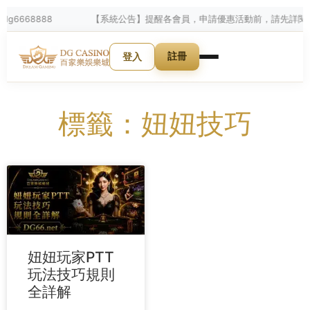
6668888
【系統公告】提醒各會員，申請優惠活動前，請先詳閱相關
註冊
登入
標籤：妞妞技巧
妞妞玩家PTT
玩法技巧規則
全詳解