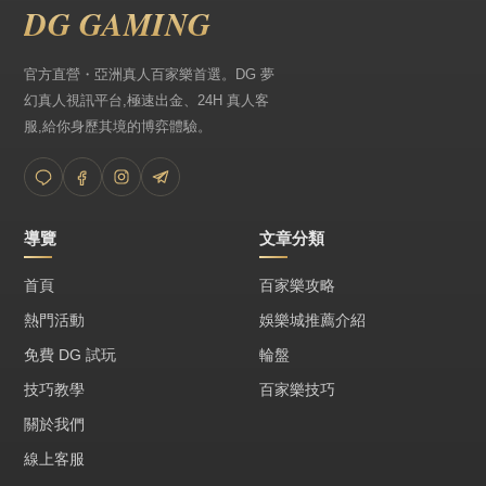
DG GAMING
官方直營・亞洲真人百家樂首選。DG 夢
幻真人視訊平台,極速出金、24H 真人客
服,給你身歷其境的博弈體驗。
導覽
文章分類
首頁
百家樂攻略
熱門活動
娛樂城推薦介紹
免費 DG 試玩
輪盤
技巧教學
百家樂技巧
關於我們
線上客服