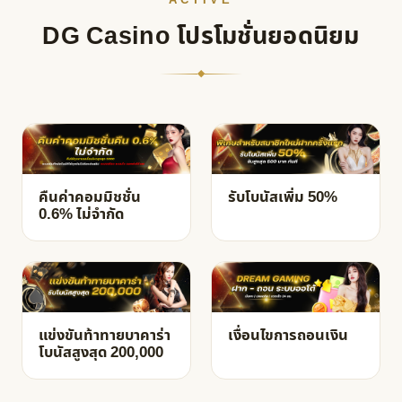
ACTIVE
DG Casino โปรโมชั่นยอดนิยม
◆
คืนค่าคอมมิชชั่น
รับโบนัสเพิ่ม 50%
0.6% ไม่จำกัด
แข่งขันท้าทายบาคาร่า
เงื่อนไขการถอนเงิน
โบนัสสูงสุด 200,000