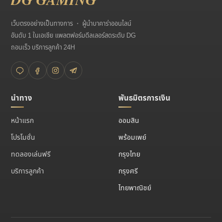
เว็บตรงอย่างเป็นทางการ ・ ผู้นำบาคาร่าออนไลน์
อันดับ 1 ในเอเชีย แพลตฟอร์มดีลเลอร์สดระดับ DG
ถอนเร็ว บริการลูกค้า 24H
นำทาง
พันธมิตรการเงิน
หน้าแรก
ออมสิน
โปรโมชั่น
พร้อมเพย์
ทดลองเล่นฟรี
กรุงไทย
บริการลูกค้า
กรุงศรี
ไทยพาณิชย์