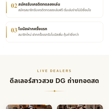
02
สมัครรับเครดิตทดลองเล่น
สมัครสมาชิกรับเครดิตทดลองเล่นฟรี เริ่มเล่นง่ายไม่มีเงื่อนไข
03
โบนัสฝากครั้งแรก
สมาชิกใหม่ ฝากครั้งแรกรับโบนัสเพิ่ม คุ้มค่ายิ่งกว่า
LIVE DEALERS
ดีลเลอร์สาวสวย DG ถ่ายทอดสด
◆