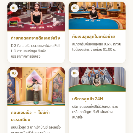
01
02
คืนเงินสูงสุดในเครือข่าย
ถ่ายทอดสดจากดีลเลอร์จริง
สมาชิกรับคืนเงินสูงสุด 0.6% ทุกวัน
DG ดีลเลอร์สาวสวยแจกไพ่สด Full
ไม่ต้องสมัคร จ่ายก่อน 01:00 น.
HD ความคมชัดสูง สัมผัส
บรรยากาศคาสิโนจริง
03
04
บริการลูกค้า 24H
บริการตลอดทั้งปีไม่มีวันหยุด ช่วย
เหลือทุกปัญหาทันที เล่นอย่าง
ถอนเงินเร็ว ・ ไม่มีค่า
สบายใจ
ธรรมเนียม
ถอนเร็วสุด 3 นาทีเข้าบัญชี ถอนครั้ง
แรกของวันฟรีค่าธรรมเนียม