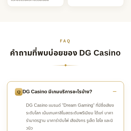
FAQ
คำถามที่พบบ่อยของ DG Casino
◆
DG Casino มีเกมบริการอะไรบ้าง?
DG Casino แบรนด์ "Dream Gaming" ที่มีชื่อเสียง
ระดับโลก เน้นเกมคาสิโนสดระดับพรีเมียม ได้แก่ บาคา
ร่ามาตรฐาน บาคาร่าบีบไพ่ เสือมังกร รูเล็ต ไฮโล และนิ
วนิว