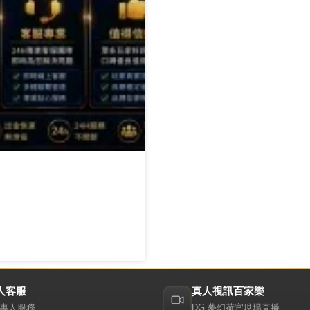
真人客服
真人視訊百家樂
專人服務
DG 夢幻荷官現場直播