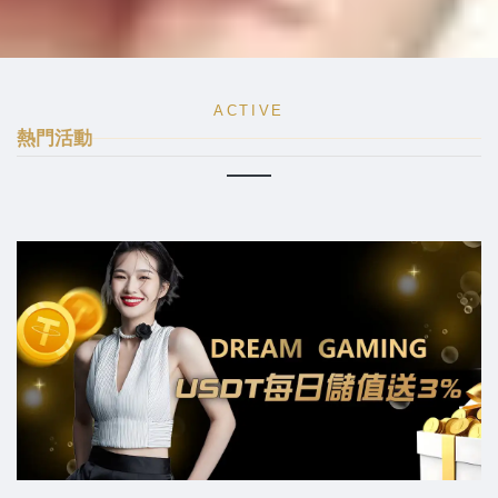
熱門活動
USDT每日儲值送3%
USDT 每日首儲專屬回饋