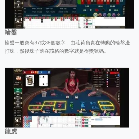
輪盤一般會有37或38個數字，由莊荷負責在轉動的輪盤邊
打珠，然後珠子落在該格的數字就是得獎號碼。
龍虎
以牌面大小來決定輸贏的桌牌遊戲。
牌面大小不比花色，只比點數，K為最大牌，A為最小。