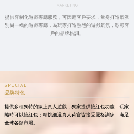
SPECIAL
品牌特色
提供多種獨特的線上真人遊戲，獨家提供搶紅包功能，玩家
隨時可以搶紅包；精挑細選真人荷官皆接受嚴格訓練，滿足
全球各類市場。
加入會員