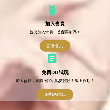
首次加入會員，首儲再加碼！
註冊會員
免費DG試玩
加入會員，即贈送試玩點數體驗！馬上行動！
免費DG試玩
ACTIVE