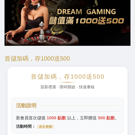
首儲加碼，存1000送500
首儲加碼，存1000送500
迎新禮遇 · 限時開啟 · 快速審核
活動說明
新會員首次儲值
1000 點數
以上，立即贈送
500 點數
。
活動時間：
永久有效
活動辦法
首儲 1000 點後的
24 小時內
，完成帳戶設定並上
1
傳身分驗證。