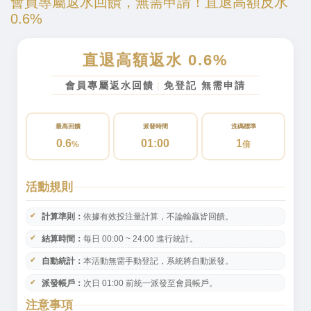
會員專屬返水回饋
|
免登記 無需申請
最高回饋
派發時間
洗碼標準
0.6
01:00
1
%
倍
活動規則
計算準則：
依據有效投注量計算，不論輸贏皆回饋。
結算時間：
每日 00:00 ~ 24:00 進行統計。
自動統計：
本活動無需手動登記，系統將自動派發。
派發帳戶：
次日 01:00 前統一派發至會員帳戶。
注意事項
1. 返水紅利需達一倍有效投注量方可出售。
2. 嚴禁異常投注行為，違者沒收彩金並凍結帳戶。
3. DG百家樂娛樂城對本活動保有最終解釋與修改權。